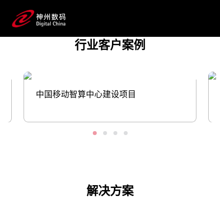
战。推动云网融合和算网一体的进程
中，PG国际数码在算力基础设施、智算中心
建设与运维、系统应用开发平台的搭建等多方
行业客户案例
面，与运营商客户协同创新，助力转型更
快、更稳推进。
预约专家咨询
中国移动智算中心建设项目
解决方案