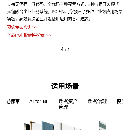
构化
支持无代码、低代码、全代码三种配置方式，5种应用开发模式，
P
据安
无缝融合企业业务系统。PG国际问学预置了多种企业级应用场景
的
模板，高效解决企业开发使用应用的各种难题。
型
预约专家咨询 >>
预约
下载PG国际问学介绍 >>
下载
4
/
4
适用场景
超级员工
智能标审
AI for BI
数据资产
管理