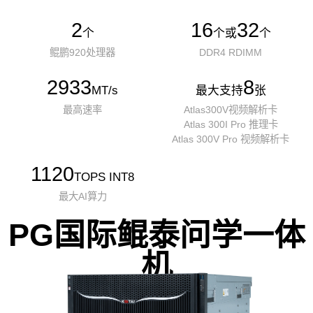
2
16
32
个
个或
个
鲲鹏920处理器
DDR4 RDIMM
2933
8
MT/s
最大支持
张
最高速率
Atlas300V视频解析卡
Atlas 300I Pro 推理卡
Atlas 300V Pro 视频解析卡
1120
TOPS INT8
最大AI算力
PG国际鲲泰问学一体
机